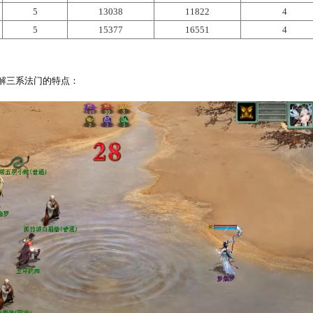
苏生
状态单位的物理防御增加，且在受到大于自己气血上限1
法术）
超过伤害数值），1回合最多触发2次。护
百里苏在场时，会替己方所有单位分担
师门技能熟练度25000为例
，4
-6
阶法术
技能数值如下：
能名称
目标数
（4阶法术）
1
（5阶法术）
5
（6阶法术）
5
能名称
目标数
伤害
（4阶法术）
1
29495