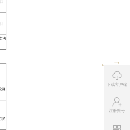
阶版本。其中1、4阶法术效果都作用于
核心在于6阶法术的最终效果会比同配置
下载客户端
它会发动一次法术追击。
灵召唤出孤夜鸣·始（在场4回
注册账号
鹰灵。
它会发动一次法术追击。