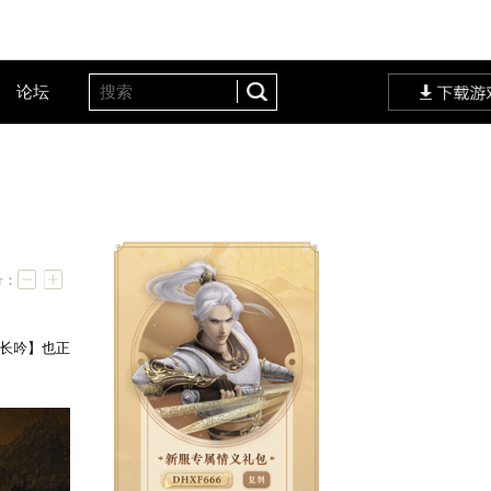
客户服务
设定站
论坛
时3天
字号：
江湖
，神巫主题新服【巫歌长吟】也正