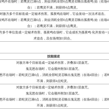
有1
-6
阶法术，其中4、5、6阶法术可以理解为1、2、3阶法术的高
用于群体。特殊的是3、6阶法术，效果相同且共用冷却，差距的
点击专题查阅
：
技能效果如下：
名称
技能描述
对敌方单个目标造成一定秘术伤害。孤夜鸣在场时，
漫卷
孤夜鸣不在场时：若鹰灵已满6点，则会消耗全部6点鹰
法术）
合）；若鹰灵不满，则获得4点
对敌方多个目标造成一定秘术伤害。孤夜鸣在场时，
蔽日