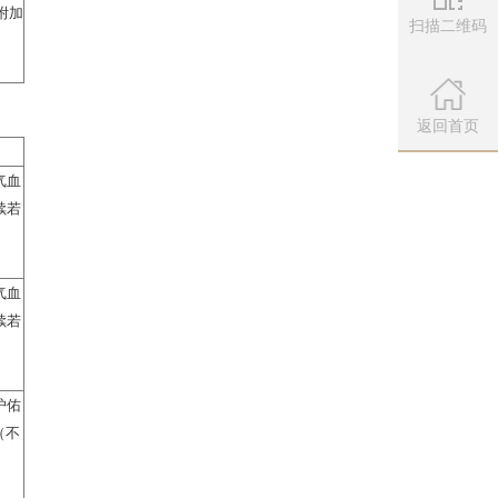
灵召唤出孤夜鸣·始（在场4回
扫描二维码
鹰灵。
成长为孤夜鸣·化并发动一次法
微信公众
。
扫描左侧二维
返回首页
加1层蛊咒。
蛊咒。
鬼见愁（在场4回合）；若蛇灵
加1层蛊咒。
蛊咒。
鬼见愁（在场4回合）；若蛇灵