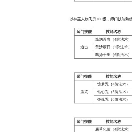
夺
（6阶
师门技能
技能
腐草
（4阶
枯木
护佑
（5阶