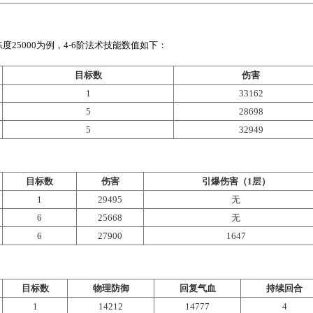
对敌方多个目标造成一定秘术伤害，并且消耗目标蛊咒层数
魂咒
一定的引爆秘术伤害。
法术）
鬼见愁在场时，它会使附加的引爆秘术伤害
名称
技能描述
对己方单个目标施加护佑状态。护佑状态单位的物理防御
化萤
上限10%的伤害后回复一定气血（不超过伤害数值），1
法术）
干回合。
百里苏不在场时，还会获得4点
对己方多个目标施加护佑状态。护佑状态单位的物理防御
生花
上限10%的伤害后回复一定气血（不超过伤害数值），1
法术）
干回合。
百里苏不在场时，还会获得3点
消耗全部6点狐灵召唤出百里苏（在场4回合），并对己