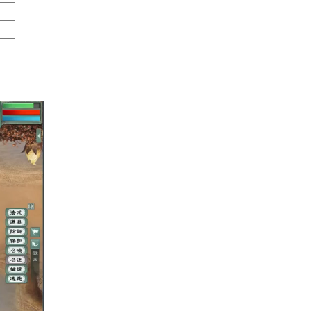
0%的伤害后回复一定气血（不
佑持续若干回合。
30%伤害。
伤害
33162
28698
32949
引爆伤害（1层）
无