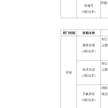
（5阶
鹰扬
（6阶
师门技能
技能
惊
（4阶
蛊咒
钻
（5阶