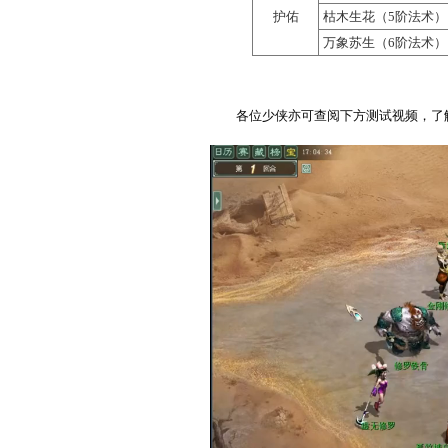
万象
（6阶
以
神巫
人物飞升200级，
师门技能
技
烽烟漫卷
追击
黄沙蔽日
鹰扬千里
师门技能
技
惊梦咒