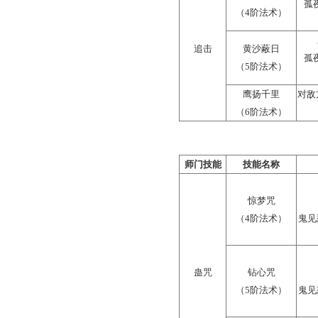
神巫的每一系师门都各
单体；2、5阶法术效果都作
下的3阶法术高。
更多详细技能介绍，可
神巫门派技能介绍 >>>
以4
-6
阶法术
技能
为例，
师门技能
技能
烽烟
（4阶
追击
黄沙