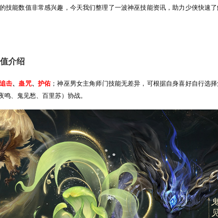
重奖励>>>
月8日中午12点开服>>>
多少侠对神巫的技能数值非常感兴趣，今天我们整理了一波神巫
能！技能数值介绍
系师门技能：
追击
、
蛊咒
、
护佑
；神巫男女主角师门技能无差异
通灵守护
（孤夜鸣、鬼见愁、百里苏）协战。