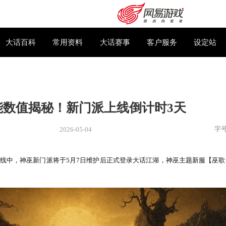
下载专区
大话百科
常用资料
大话赛事
神巫技能数值揭秘！新门派上线倒计
2026-05-04
新闻
> 新闻
歌长吟》陆续上线中，神巫新门派将于5月7日维护后正式登录大话
购卡充值
客服中心
1
2
点开服！