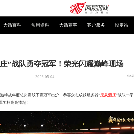
下载专区
大话百科
常用资料
大话赛事
“庞泉酒庄”战队勇夺冠军！荣光闪
2026-05-04
新闻
> 新闻
2026天梯巅峰战年度总决赛线下赛冠军出炉，恭喜众志成城服
购卡充值
客服中心
金光璀璨的冠军奖杯高高捧起！