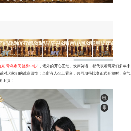
队
则位列本届大赛八强！