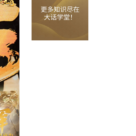
色，也是夺冠呼声非常高的一支队伍，
“
君之心
”战队，冠军荣光实至名归！