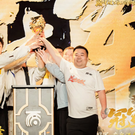
”战队以天干组胜者身份亮相擂台，他们在这届大赛中表现极为出
这份支持，最终“
庞泉酒庄
”战队以3：1的成绩战胜红颜知己服务器