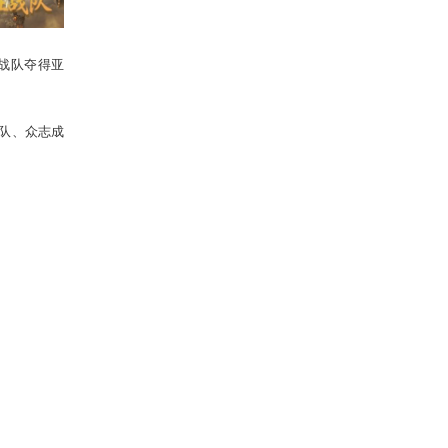
红颜知己服务器“
君之心
”战队夺得亚
志成城服务器“
山西庞泉
”战队、众志成