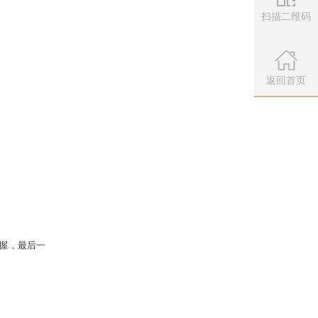
扫描二维码
微信公众
扫描左侧二维
返回首页
语，都代表着玩家们多年来对大话的不
期待比赛正式开始时，空气里也像绷紧