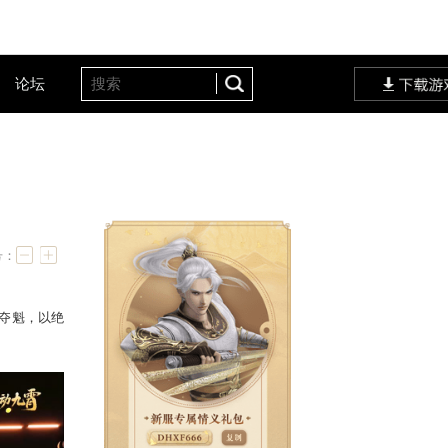
客户服务
设定站
论坛
耀巅峰现场
字号：
务器“
庞泉酒庄
”战队一举夺魁，以绝