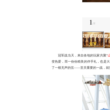
城服务器“
桔六浪虎魔希
”战