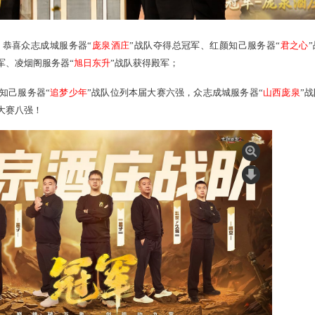
全部诞生，恭喜众志成城服务器“
庞泉酒庄
”战队夺得总冠军、
”战队
赢得季军、
凌烟阁服务器“
旭日东升
”战队获得殿军；
河
”战队、红颜知己服务器“
追梦少年
”战队
位列本届大赛六强，
众