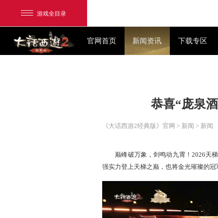
游戏全目录
官网首页
新闻资讯
恭喜
网易游戏
游戏爱好者
《大话西游2经典版》官网
>
我的足迹：
大话2经典版
巅峰破万象，剑鸣动九霄！
强实力登上天梯之巅，也将