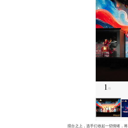
巨幕流转，实况直播，场
波强有力的清场攻势.....