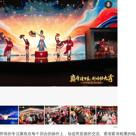
1
/
4
馆看台上，欢呼惊叹声不时响起，或因一招成功控制、或因一次
.而其中所包含的声声热血，都是对选手们莫大的鼓舞与支持！