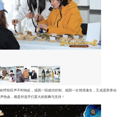
1
/
8
玩家共聚“
山东·青岛市民健身中心
”，场外的开心互动、欢声笑
手礼，也是大话对玩家们的诚意回馈；当所有人坐上看台，共同
要的一战，就要上演！