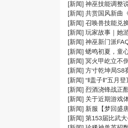
[新闻] 一
[新闻] 全
[新闻] 神巫
[新闻] 共
[新闻] 召唤
[新闻] 玩
[新闻] 神巫
[新闻] 蟋
[新闻] 冥火
[新闻] 方寸
[新闻] “‖