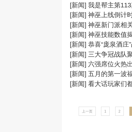
[新闻] 新
[新闻] 神
[新闻] 五
[新闻] 神
[新闻] 巅峰
[新闻] 新
[新闻] 怪物
[新闻] 我是帮
[新闻] 神
[新闻] 神巫
[新闻] 神