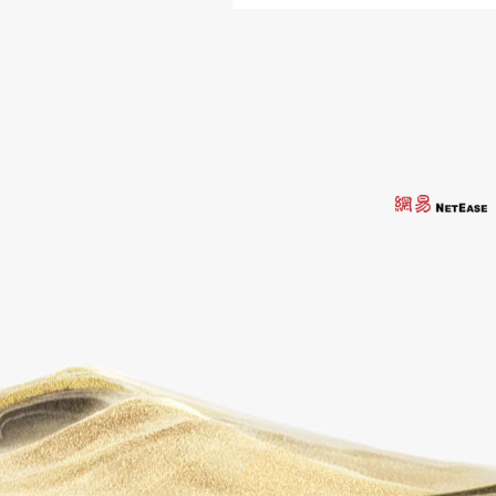
[新闻] 恭喜
[新闻] 三
[新闻] 六
[新闻] 五
[新闻] 看大
上一页
1