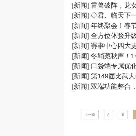
[新闻] 马
[新闻] 全
[新闻] 玩家
[新闻] 马
[新闻] 真人
[新闻] 【陕
[新闻] 帮派
[新闻] 雷兽
[新闻] ◇君
[新闻] 年
[新闻] 全方