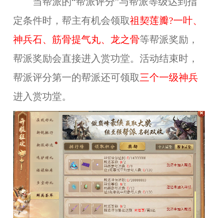
当帮派的“帮派评分”与帮派等级达到指
定条件时，帮主有机会领取
祖契莲瓣?一叶、
神兵石、筋骨提气丸、龙之骨
等帮派奖励，
帮派奖励会直接进入赏功堂。活动结束时，
帮派评分第一的帮派还可领取
三个一级神兵
进入赏功堂。