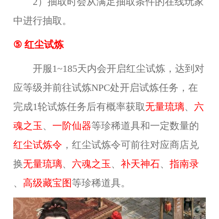
2）抽取时会从满足抽取条件的在线玩家
中进行抽取。
⑤
红尘试炼
开服1~185天内会开启红尘试炼，达到对
应等级并前往试炼NPC处开启试炼任务，在
完成1轮试炼任务后有概率获取
无量琉璃
、
六
魂之玉
、
一阶仙器
等珍稀道具和一定数量的
红尘试炼令
，红尘试炼令可前往对应商店兑
换
无量琉璃
、
六魂之玉
、
补天神石
、
指南录
、
高级藏宝图
等珍稀道具。