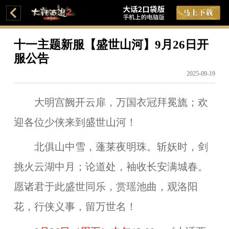
十一主题新服【盛世山河】9月26日开
服公告
2025-09-19
大明宫阙开云扉，万国衣冠拜冕旒；欢
迎各位少侠来到盛世山河！
北俱山中雪，蓬莱夜明珠。斩妖时，剑
挑火云湖中月；论道处，袖收长安满城春。
愿诸君于此盛世同乐，赏瑶池曲，观洛阳
花，行侠义事，留万世名！