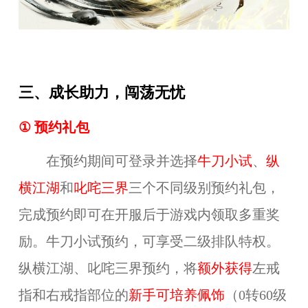
三、成长助力，闯荡无忧
① 预约礼包
在预约期间可登录并选择
牛刀小试
、
纵
横江湖
和
叱咤三界
三个不同级别预约礼包，
完成预约即可在开服后于游戏内领取多重奖
励。牛刀小试预约，可享受二级排队特权。
纵横江湖、叱咤三界预约，
将
额外获得
左戒
指和右戒指部位的
新手可培养佩饰
（0转60级