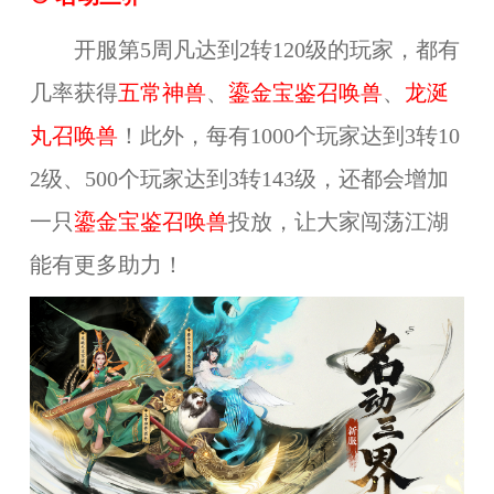
开服第5周凡达到2转120级的玩家，都有
几率获得
五常神兽
、
鎏金宝鉴召唤兽
、
龙涎
丸召唤兽
！此外，每有1000个玩家达到3转10
2级、500个玩家达到3转143级，还都会增加
一只
鎏金宝鉴召唤兽
投放，让大家闯荡江湖
能有更多助力！