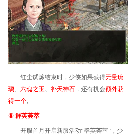
红尘试炼结束时，少侠如果获得
无量琉
璃
、
六魂之玉
、
补天神石
，还有机会
额外获
得一个
。
⑥
群英荟萃
开服首月开启新服活动“群英荟萃”，少