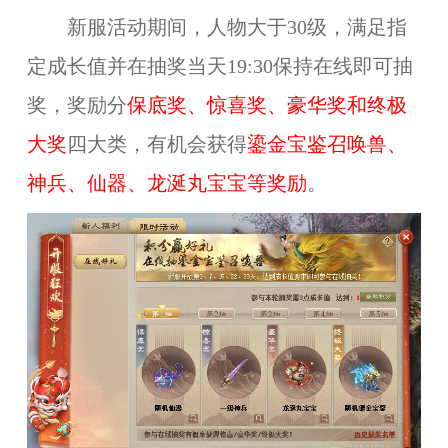
新服活动期间，人物大于30级，满足指
定成长值并在抽奖当天19:30保持在线即可抽
奖，奖励分
保底奖、惊喜奖、豪华奖和终极
大奖
四大类
，
有
机会
获得
鎏金宝鉴召唤兽、
神兵、仙器、龙涎丸宝宝等奖励
。