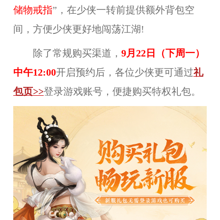
储物戒指
”，在少侠一转前提供额外背包空
间，方便少侠更好地闯荡江湖!
除了常规购买渠道，
9月22
日
（
下周一
）
中午
12:00
开启预约后，各位少侠更可通过
礼
包页
>>
登录游戏账号，便捷购买特权礼包。