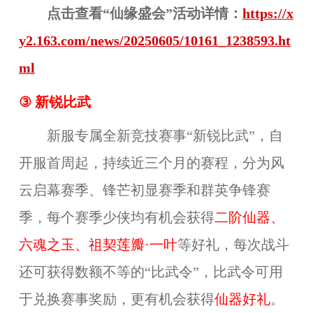
点击查看“仙缘盛会”活动详情：
https://x
y2.163.com/news/20250605/10161_1238593.ht
ml
③ 新锐比武
新服专属全新竞技赛事“新锐比武”，自
开服首周起，持续近三个月的赛程，分为风
云启幕赛季、锋芒初显赛季和群英争锋赛
季，每个赛季少侠均有机会获得
二阶仙器、
六魂之玉、祖契莲瓣·一叶
等好礼，每次战斗
还可获
得数额不等的“比武令”，比武令可用
于兑换赛事奖励，更有机会获得
仙器好礼
。