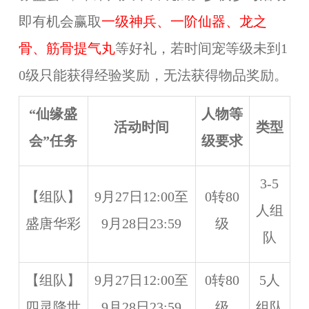
即有机会赢取
一级神兵、一阶仙器、龙之
骨、筋骨提气丸
等好礼，若时间宠等级未到1
0级只能获得经验奖励，无法获得物品奖励。
“仙缘盛
人物等
活动时间
类型
会”任务
级要求
3-5
【组队】
9月27日12:00至
0转80
人组
盛唐华彩
9月28日23:59
级
队
【组队】
9月27日12:00至
0转80
5人
四灵降世
9月28日23:59
级
组队