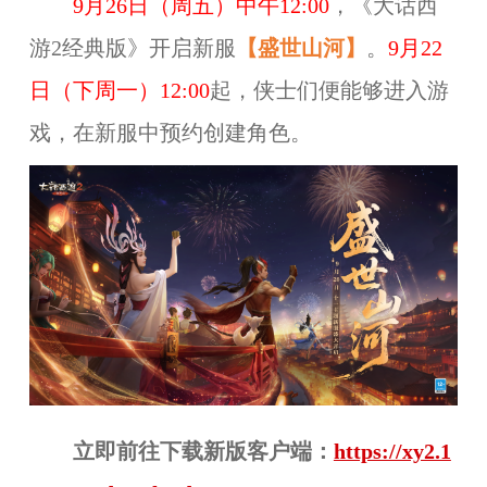
9
月
26
日（
周五
）
中午12:00
，《大话西
游2经典版》开启
新服
【
盛世山河
】
。
9月22
日
（
下周一
）
12:00
起，侠士们便能够进入游
戏，在新服中预约创建角色。
立即前往下载
新版客户端：
https://xy2.1