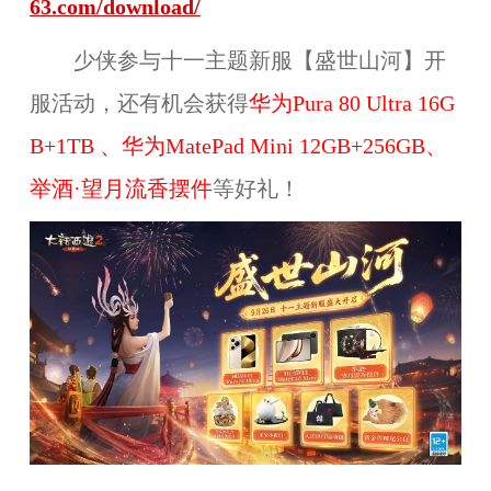
63.com/download/
少侠参与十一主题新服【盛世山河】开
服活动，还有机会获得
华为Pura 80 Ultra 16G
B+1TB 、华为MatePad Mini 12GB+256GB、
举酒·望月流香摆件
等好礼！