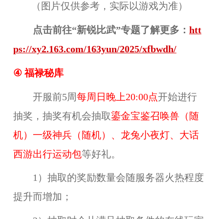
（图片仅供参考，实际以游戏为准）
点击前往“新锐比武”专题了解更多：
htt
ps://xy2.163.com/163yun/2025/xfbwdh/
④ 福禄秘库
开服前5周
每周日晚上20:00点
开始进行
抽奖，抽奖有机会抽取
鎏金宝鉴召唤兽（随
机）一级神兵（随机）
、
龙兔小夜灯、大话
西游出行运动包
等好礼。
1）抽取的奖励数量会随服务器火热程度
提升而增加；