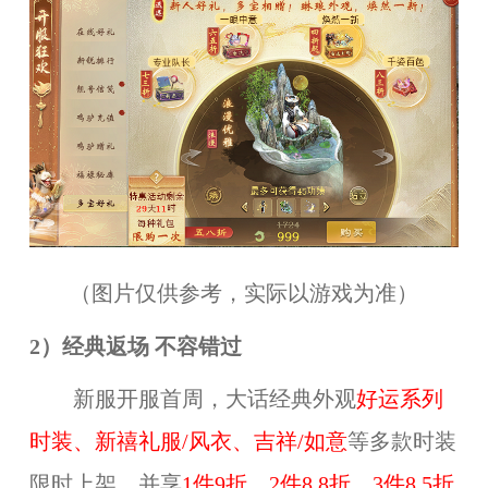
（图片仅供参考，实际以游戏为准）
2）经典返场 不容错过
新服开服首周，大话经典外观
好运系列
时装、新禧礼服/风衣、吉祥/如意
等多款时装
限时上架，并享
1件9折、2件8.8折、3件8.5折