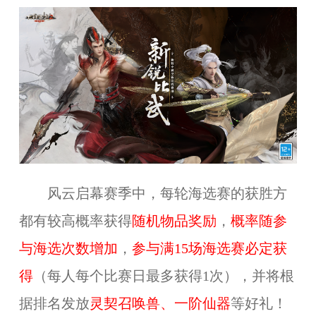
风云启幕赛季中，每轮海选
赛的获胜方
都有较高概率获得
随机物品奖励
，
概率随参
与海选次数增加
，
参与满15场海选赛必定获
得
（每人每个比赛日最多获得1次），并将根
据排名发放
灵契召唤兽、一阶仙器
等好礼！