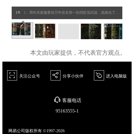
1
/9
1、周年庆新服爱你万年排名第一的四阶混武器，就炼化了两次，一
本文由玩家提供，不代表官方观点。
򰀁
򰀂
򰀄
关注公众号
分享小伙伴
进入电脑版
򰀃
客服电话
95163555-1
网易公司版权所有 ©1997-2026