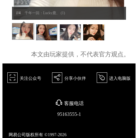
1
/4
千年一回：Lucky鹿、 (1)
本文由玩家提供，不代表官方观点。
򰀁
򰀂
򰀄
关注公众号
分享小伙伴
进入电脑版
򰀃
客服电话
95163555-1
网易公司版权所有 ©1997-2026