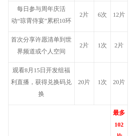
每日参与周年庆活
2片
6次
12片
动“琼霄侍宴”累积10环
首次分享许愿清单到世
2片
1次
2片
界频道或个人空间
观看8月15日开发组福
利直播，获得兑换码兑
20片
1次
20片
换
最多
102