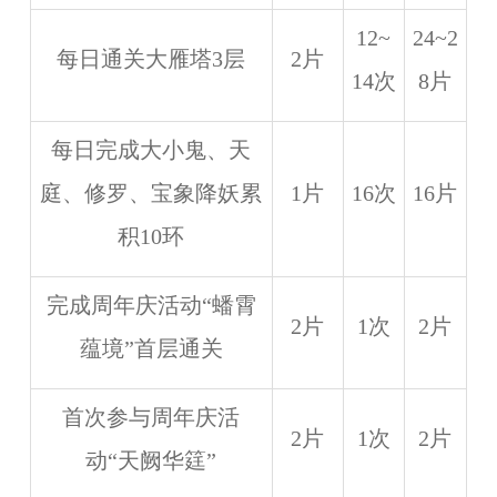
12~
24~2
每日通关大雁塔3层
2片
14次
8片
每日完成大小鬼、天
庭、修罗、宝象降妖累
1片
16次
16片
积10环
完成周年庆活动“蟠霄
2片
1次
2片
蕴境”首层通关
首次参与周年庆活
2片
1次
2片
动“天阙华筳”