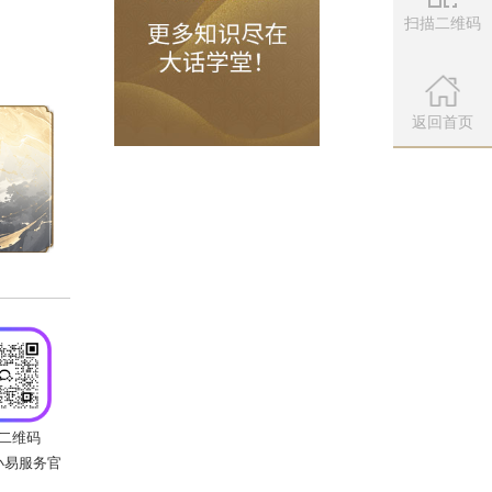
扫描二维码
微信公众
扫描左侧二维
返回首页
家提供，不代表官方观点，仅供参考。