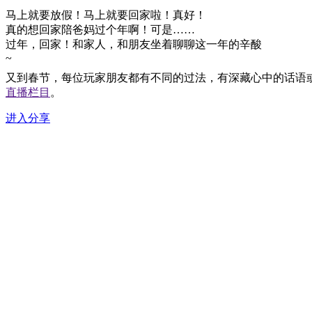
马上就要放假！马上就要回家啦！真好！
真的想回家陪爸妈过个年啊！可是……
过年，回家！和家人，和朋友坐着聊聊这一年的辛酸
~
6年没有回家了，想家想的梦里都回去了。
又到春节，每位玩家朋友都有不同的过法，有深藏心中的话语
玩大话6年没得过神兽，春节愿望是开年得神兽，可
直播栏目
。
以么？
还有1个月倒计时，想起马上可以见到你们，多苦多
进入分享
累都值得！！
今年回家买什么好，大家有什么建议呀？
2年没回家过年了，每当夜深人静想起家中的妻儿，
常常忍不住落泪~