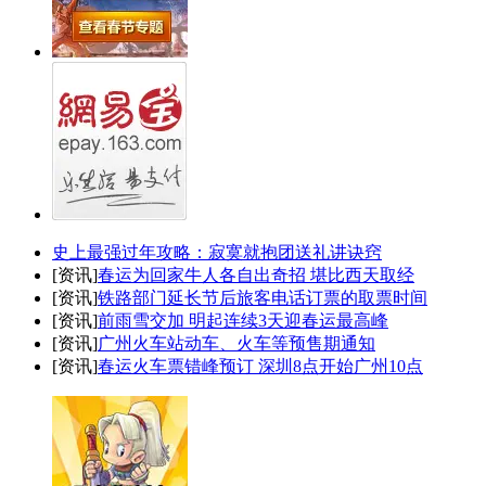
史上最强过年攻略：寂寞就抱团送礼讲诀窍
[资讯]
春运为回家牛人各自出奇招 堪比西天取经
[资讯]
铁路部门延长节后旅客电话订票的取票时间
[资讯]
前雨雪交加 明起连续3天迎春运最高峰
[资讯]
广州火车站动车、火车等预售期通知
[资讯]
春运火车票错峰预订 深圳8点开始广州10点