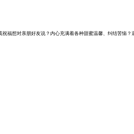
或祝福想对亲朋好友说？内心充满着各种甜蜜温馨、纠结苦恼？