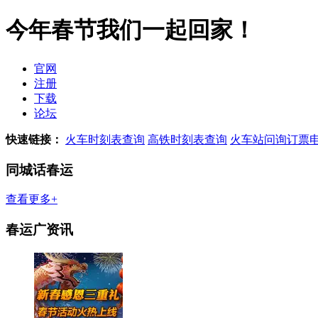
今年春节我们一起回家！
官网
注册
下载
论坛
快速链接：
火车时刻表查询
高铁时刻表查询
火车站问询订票
同城话春运
查看更多+
春运广资讯