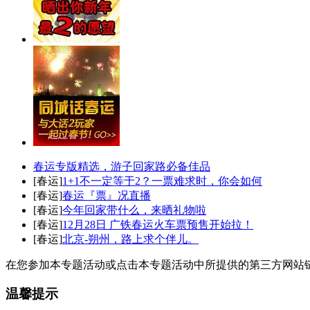
春运专版精选，游子回家路必备佳品
[春运]
1+1不一定等于2？一票难求时，你会如何
[春运]
春运『票』况直播
[春运]
今年回家带什么，来晒礼物啦
[春运]
12月28日 广铁春运火车票预售开始拉！
[春运]
北京-朔州，路上求个伴儿。
在您参加本专题活动或点击本专题活动中所提供的第三方网站
温馨提示