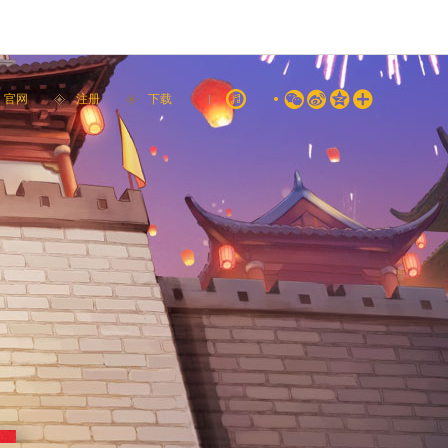




官网
注册
下载