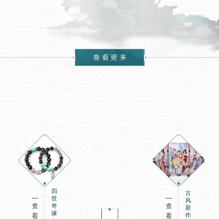
四
古
世
风
奇
查
查
新
缘
作
看
看