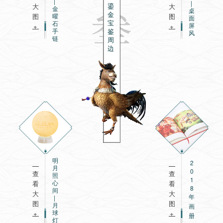
|
|
鎏
大
大
金
桌
金
曜
图
图
面
宝
石
屏
+
+
手
鉴
风
链
周
边
明
2
月
0
查
查
照
1
心
看
看
8
间
大
大
年
|
图
图
月
画
球
+
+
册
灯