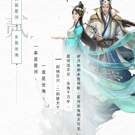
装
星
河
女
装
一
沧
条
海
星
岁
一
是
河
月
星
一
流
匆
则
不
匆
纳
河
道
尽
未
百
，
是
，
曾
川
沧
停
沧
，
海
歇
二
海
千
，
则
，
万
星
拢
年
河
天
，
沧
下
海
，
明
灭
可
见
。