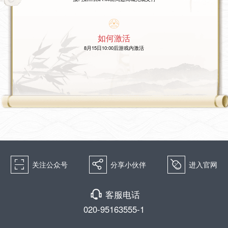
如何激活
8月15日10:00后游戏内激活
򰀁
򰀂
򰀄
关注公众号
分享小伙伴
进入官网
򰀃
客服电话
020-95163555-1