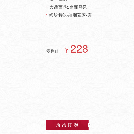
大话西游2桌面屏风
大话西游
缤纷特效·如烟若梦-雾
2018
列传》
时装星河
元气丹
228
缤纷特效
￥
零售价：
零售价：