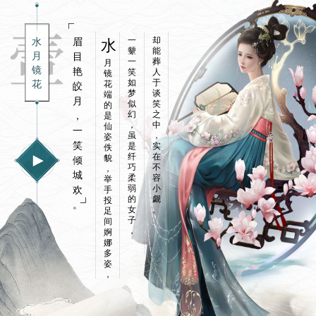
_《大话
一
却
水
水
眉
颦
能
月
目
一
葬
月
镜
艳
笑
人
镜
如
于
花
花
皎
梦
谈
端
月
似
笑
的
幻
之
，
是
西游2》
，
中
仙
一
虽
，
姿
笑
是
实
佚
纤
在
貌
倾
巧
不
，
城
柔
容
举
弱
小
欢
手
的
觑
投
。
女
。
足
子
间
，
婀
经典版
娜
多
姿
，