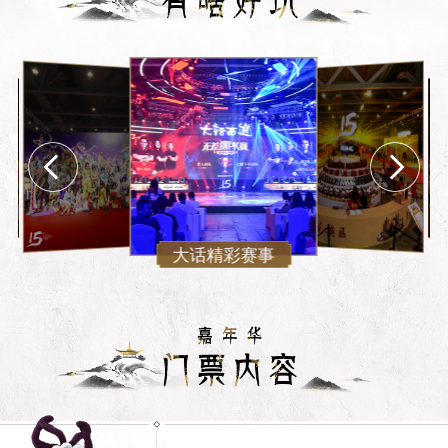
大话精彩赛事