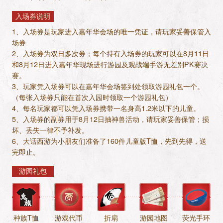
入场券说明
1、入场券是玩家进入嘉年华会场的唯一凭证，请玩家妥善保管入
场券
2、入场券为双日多次券；每个持有入场券的玩家可以在8月11日
和8月12日进入嘉年华现场进行游园及观战端手游无差别PK赛决
赛。
3、玩家凭入场券可以在嘉年华会场签到处领取游园礼包一个。
（每张入场券只能在首次入园时领取一个游园礼包）
4、每名玩家都可以凭入场券携带一名身高1.2米以下的儿童。
5、入场券的副券用于8月12日抽神兽活动，请玩家妥善保管；损
坏、丢失一律不予补发。
6、大话西游为小朋友们准备了160件儿童版T恤，先到先得，送
完即止。
游园礼包
种族T恤
游戏代币
折扇
游园地图
荧光手环