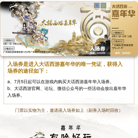
入场券是进入大话西游嘉年华的唯一凭证，获得入
场券的途径如下：
a、7月5日起可以在游戏内购买大话西游嘉年华入场券。
b、大话西游官网、论坛、微信公众号的一些活动会放出嘉年华
入场券。
门票以实物为主，邀请函入场券如上（副券入场时回收）