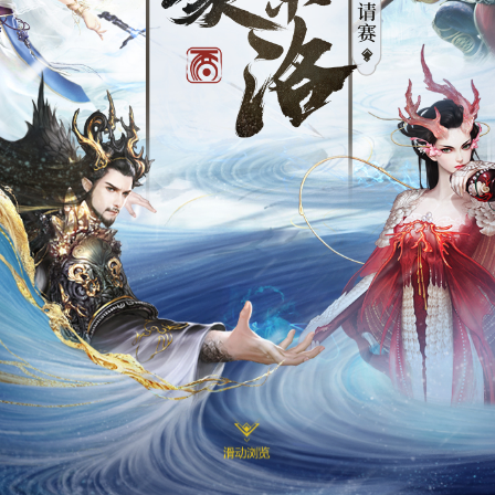
冬季邀
请赛专