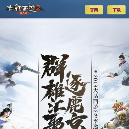
群雄汇
官网
下载
聚，逐
鹿京洛_