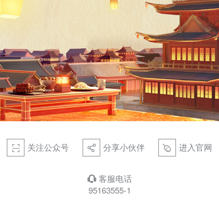
关注公众号
分享小伙伴
进入官网
򰀁
򰀂
򰀄
客服电话
򰀃
95163555-1