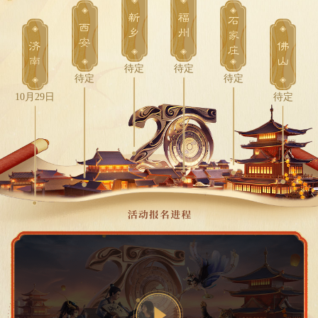
新
福
石
西
乡
州
家
安
济
佛
庄
南
山
待定
待定
待定
待定
10月29日
待定