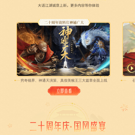
穷奇镜界、神通天演策、真假美猴王三大篇章全面上线