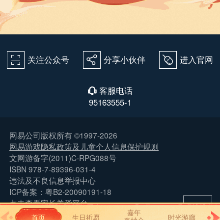
关注公众号
分享小伙伴
进入官网
򰀁
򰀂
򰀄
客服电话
򰀃
95163555-1
网易公司版权所有 ©1997-2026
网易游戏隐私政策及儿童个人信息保护规则
文网游备字(2011)C-RPG088号
ISBN 978-7-89396-031-4
违法及不良信息举报中心
ICP备案：粤B2-20090191-18
点击查看家长关爱平台
嘉年
网络游戏行业防沉迷自律公约
首页
生日祈愿
时光游廊