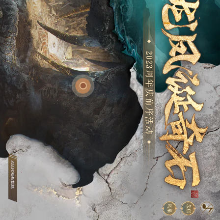
翻天覆地大变样！
听说了吗？最近
龙窟凤巢
有大事发生！
凤巢
龙窟