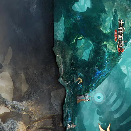
奇石妙用惊天下
龙窟凤巢寻奇石
还待有缘人，去一一探解……
欲知一二，您且听在下，一一道来…
客官说的可是……那些有市无价的
此石是
龙凤癸死，万灵甲生，风隐雪幽骨冢立；天地异动，灵脉重鸣，壑沉岩破现奇石。
此次龙窟凤巢之奇象，可谓是——
福
龙
雀
之
野
现
世
，
龙
窟
凤
巢
震
动
，
大
量
奇
石
涌
现
人
间
，
其
中
蕴
藏
丰
沛
灵
气
，
引
发
百
姓
争
抢
。
为
避
免
多
生
祸
端
，
官
府
特
邀
少
侠
帮
忙
收
集
奇
石
。
与
此
同
时
，
为
了
深
入
研
究
奇
石
的
来
历
用
途
，
官
府
还
找
来
一
批
擅
长
鉴
定
各
类
石
材
的
奇
人
异
士
，
烦
请
少
侠
护
他
们
一
路
周
全
。
人物等级≥30级，时间宠≥10级
2023年7月27日 10:00 至 2023年8月6日 23:59
是
祸
？龙窟凤巢又变了何般面貌？
灵石？