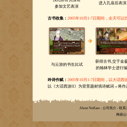
进入孔庙后表演
参加文艺表演
古书收集：
2005年10月1-7日期间，全天
获得古书,交于金
与云游的书生比试
的翰林学士进行
吟诗作赋：
2005年10月1-7日期间，以大话
以《大话西游II》为背景题材填诗赋词→将作
About NetEase
-
公司简介
-
联系
网易公司