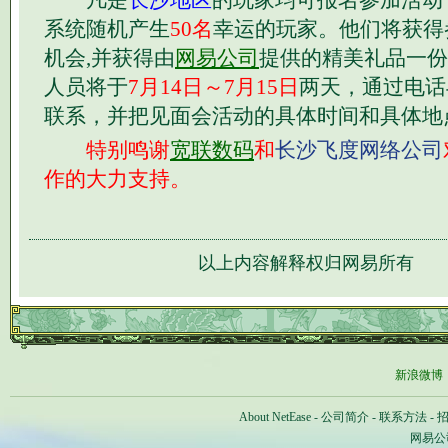
凡是
长沙地区
的玩家均可报名参加活动
系统随机产生
50名
幸运的玩家。他们将获得
机会,并获得由
网易公司
提供的精美礼品一份
人员将于
7月14日～7月15日
两天，通过电话
联系，并把见面会活动的具体时间和具体地
特别鸣谢
宽联数码
和
长沙飞度网络公司
作的大力支持。
以上内容解释权归网易所有
新浪微博
About NetEase
-
公司简介
-
联系方法
-
网易公司