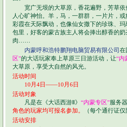
宽广无垠的大草原，香花遍野，芳草依
人心旷神怡。羊，马，一群群，一片片，或
彩霞在天际飘动，也像仙女撒下的珍珠、玛
包里，好客的蒙古族主人将会捧出醇香的奶
肉……
内蒙呼和浩特鹏翔电脑贸易有限公司
在
区”
的大话玩家奉上草原三日游活动，让
“内
大草原，享受大自然的风光。
活动时间
10月4日——10月6日
活动对象
凡是在《大话西游Ⅱ》
“内蒙专区”
服务
角色的玩家均可报名参加。
（每个通行证仅
活动安排