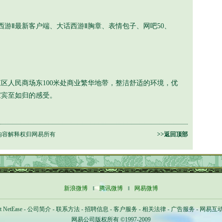
Ⅱ最新客户端、大话西游Ⅱ胸章、表情包子、网吧50、
。
区人民商场东100米处商业繁华地带，整洁舒适的环境，优
家宾至如归的感受。
内容解释权归网易所有
>>返回顶部
新浪微博
‖
腾讯微博
‖
网易微博
t NetEase
-
公司简介
-
联系方法
-
招聘信息
-
客户服务
-
相关法律
-
广告服务
-
网易互
网易公司版权所有 ©1997-2009