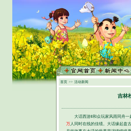
首页
>>
活动新闻
吉林
大话西游Ⅱ和众玩家风雨同舟一起
万
人同时在线的佳绩。大话缘起盘