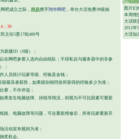
再续的篇章。
图片幻
网吧成立之际，
网易
携手
翔华网吧
，举办大话免费冲级抽
本周维
大话联
4：30
2012
主街5委17组480号
大话知
为新建ID（0级）；
以在网吧参赛人选内自由组队；不得私自与服务器中的非参
）；
作人员统计玩家等级、经验及金钱；
等级最高者获胜，如果级别相同按所获得的经验多少为准；
比赛，不作评选；
中如果发生电脑故障、掉线等情况，则视为不可抗因素可重新
络线路、电脑故障等问题，可在重新维修后，所有玩家重新开
场活动宣布规则为准；
抽奖机会。