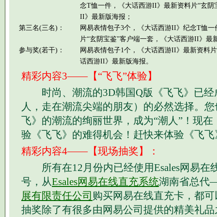
念T恤一件，《大话西游II》最新资料片“玄
II》最新版海报；
第三名(三名)：
网易表情包子3个，《大话西游II》纪念T恤一
片“玄阴宝鉴”客户端一套，《大话西游II》最
参与奖(若干)：
网易表情包子1个，《大话西游II》最新资料片
话西游II》最新版海报。
精彩内容3——【“飞飞”体验】
时尚、潮流的3D韩国Q版《飞飞》已经成
人，走在潮流尖端的朋友）的必然选择。您
飞》的潮流的绚丽世界，成为“潮人”！现在
验《飞飞》的难得机会！赶快来体验《飞飞
精彩内容4——【现场抽奖】：
所有在12月份内已经使用Esales网易
号，从
Esales网易在线直充系统
湖南省总代
展有限责任公司
购买网易在线直充卡，都可
抽奖除了有很多由网易公司提供的精美礼品