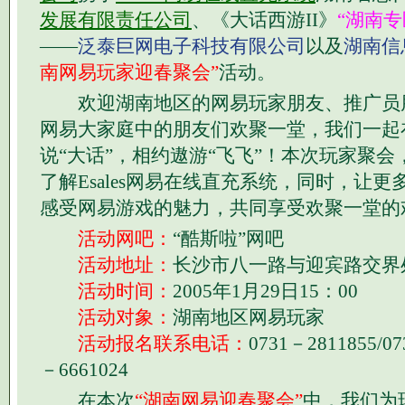
发展有限责任公司
、《大话西游II》
“湖南专
——
泛泰巨网电子科技有限公司
以及
湖南信
南网易玩家迎春聚会”
活动。
欢迎湖南地区的网易玩家朋友、推广员
网易大家庭中的朋友们欢聚一堂，我们一起在
说“大话”，相约遨游“飞飞”！本次玩家聚
了解Esales网易在线直充系统，同时，让
感受网易游戏的魅力，共同享受欢聚一堂的
活动网吧：
“酷斯啦”网吧
活动地址：
长沙市八一路与迎宾路交界
活动时间：
2005年1月29日15：00
活动对象：
湖南地区网易玩家
活动报名联系电话：
0731－2811855/07
－6661024
在本次
“湖南网易迎春聚会”
中，我们为