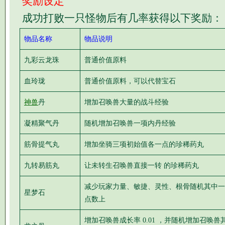
奖励设定
成功打败一只怪物后有几率获得以下奖励：
物品名称
物品说明
九彩云龙珠
普通价值原料
血玲珑
普通价值原料，可以代替宝石
神兽
丹
增加召唤兽大量的战斗经验
凝精聚气丹
随机增加召唤兽一项内丹经验
筋骨提气丸
增加坐骑三项初始值各一点的珍稀药丸
九转易筋丸
让未转生召唤兽直接一转 的珍稀药丸
减少玩家力量、敏捷、灵性、根骨随机其中一项
星梦石
点数上
增加召唤兽成长率 0.01 ，并随机增加召唤兽