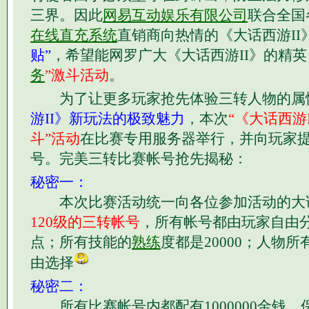
三界。因此
网易互动娱乐有限公司
联合全国
在线直充系统
直销商向热情的《大话西游II
贴”
，希望能网罗广大《大话西游II》的精
务
”激斗活动
。
为了让更多玩家抢先体验三转人物的属
游II》新玩法的极致魅力
，本次
“《大话西游I
斗”活动
在比赛专用服务器举行，并向玩家
号。完美三转比赛帐号抢先揭秘：
秘密一：
本次比赛活动统一向各位参加活动的大
120级的三转帐号
，所有帐号都由玩家自由分
点；所有技能的
熟练
度都是20000；人物所
由选择
秘密二：
所有比赛帐号内都配有1000000金钱，