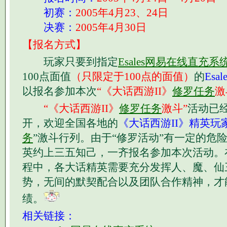
初赛：
2005年4月23、24日
决赛：
2005年4月30日
【报名方式】
玩家只要到指定
Esales网易在线直充
100点面值
（只限定于100点的面值）
的
Esa
以报名参加本次
“《大话西游II》
修罗任务
激
“《大话西游II》
修罗任务
激斗”
活动已
开，欢迎全国各地的
《大话西游II》精英玩
务
”激斗行列。由于“修罗活动”有一定的危
英约上三五知己，一齐报名参加本次活动。
程中，各大话精英需要充分发挥人、魔、仙
势，无间的默契配合以及团队合作精神，才
绩。
相关链接：