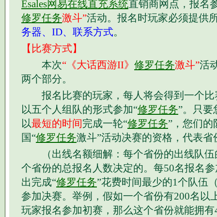
Esales网易在线直充系统
直销商网点，报名
修罗任务
激斗”
活动。报名时玩家必须提供
务器、ID、联系方式
。
【比赛方式】
本次
“《大话西游II》
修罗任务
激斗”
活
两个部分。
报名比赛的玩家，每人将会得到一个比
以五个人组队的形式参加“
修罗任务
”。只要
以
最短的时间
完成一轮“
修罗任务
”，您们的
国“
修罗任务
激斗”活动决赛的资格，代表省
（出线名额细解：每个省份的出线队伍
个省份的总报名人数决定的。每50名报名
出完成“
修罗任务
”花费时间最少的1个队伍
参加决赛。举例，假如一个省份有200名以上
玩家报名参加初赛，那么这个省份就能拥有