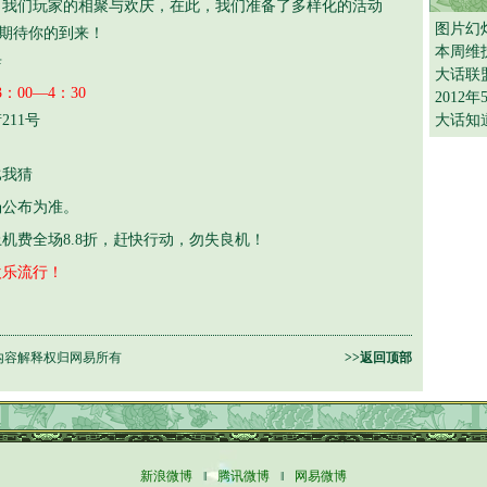
们玩家的相聚与欢庆，在此，我们准备了多样化的活动
图片幻
们期待你的到来！
本周维
店
大话联
：00—4：30
2012
11号
大话知
比我猜
公布为准。
费全场8.8折，赶快行动，勿失良机！
欢乐流行！
内容解释权归网易所有
>>返回顶部
新浪微博
‖
腾讯微博
‖
网易微博