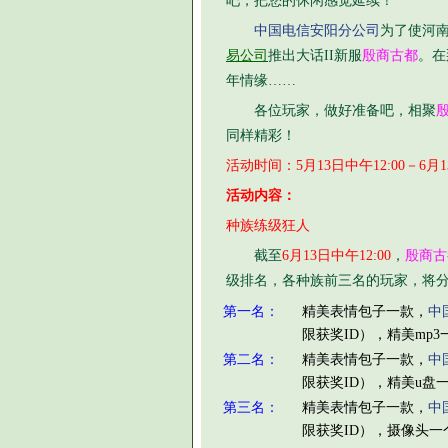
吧，把您的休闲感觉延续！
中国电信安阳分公司
为了使河南
易公司
推出大话II新服
殷商古都
。在
年情缘……
各位玩家，做好准备吧，相聚
同样精彩！
活动时间：5月13日中午12:00－6月13
活动内容：
种族练级狂人
截至
6月13日中午12:00
，
殷商古
级排名，各种族前三名的玩家，将
第一名：
精美表情包子一款，
中
限获奖ID），精美mp3
第二名：
精美表情包子一款，
中
限获奖ID），精美u盘
第三名：
精美表情包子一款，
中
限获奖ID），摄像头一