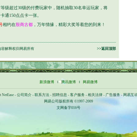
等级超过30级的付费玩家中，随机抽取30名幸运玩家，将
卡通150点点卡一张。
号
相约在
殷商古都
，万年情缘，精彩大奖等着您的到来！
内容解释权归网易所有
>>返回顶部
新浪微博
‖
腾讯微博
‖
网易微博
t NetEase
-
公司简介
-
联系方法
-
招聘信息
-
客户服务
-
相关法律
-
广告服务
-
网易互
网易公司版权所有 ©1997-2009
文网备字016号