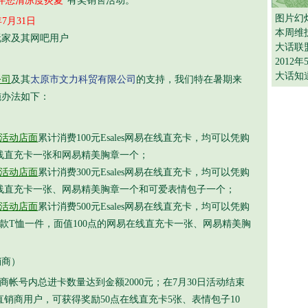
伴您清凉度炎夏”
有奖销售活动。
图片幻
年7月31日
本周维
玩家及其网吧用户
大话联
2012
大话知
公司
及其
太原市文力科贸有限公司
的支持，我们特在暑期来
施办法如下：
活动店面
累计消费100元Esales网易在线直充卡，均可以凭购
在线直充卡一张和网易精美胸章一个；
活动店面
累计消费300元Esales网易在线直充卡，均可以凭购
在线直充卡一张、网易精美胸章一个和可爱表情包子一个；
活动店面
累计消费500元Esales网易在线直充卡，均可以凭购
款T恤一件，面值100点的网易在线直充卡一张、网易精美胸
销商）
帐号内总进卡数量达到金额2000元；在7月30日活动结束
直销商用户，可获得奖励50点在线直充卡5张、表情包子10