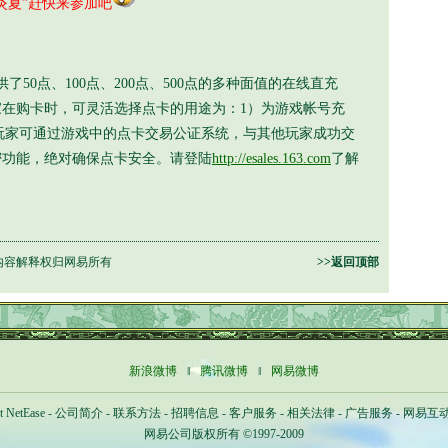
炎夏”赶快来参加吧
了50点、100点、200点、500点的多种面值的在线直充
在购卡时，可灵活选择点卡的用途为：1）为游戏帐号充
”。玩家可通过游戏中的点卡交易公证系统，与其他玩家成功交
密功能，绝对确保点卡安全。请登陆
http://esales.163.com
了解
内容解释权归网易所有
>>返回顶部
新浪微博
‖
腾讯微博
‖
网易微博
t NetEase
-
公司简介
-
联系方法
-
招聘信息
-
客户服务
-
相关法律
-
广告服务
-
网易互
网易公司版权所有 ©1997-2009