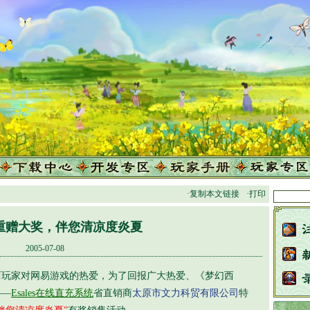
·复制本文链接
·打印
重赠大奖，伴您清凉度炎夏
2005-07-08
家对网易游戏的热爱，为了回报广大热爱、《梦幻西
——
Esales在线直充系统
省直销商
太原市文力科贸有限公司
特