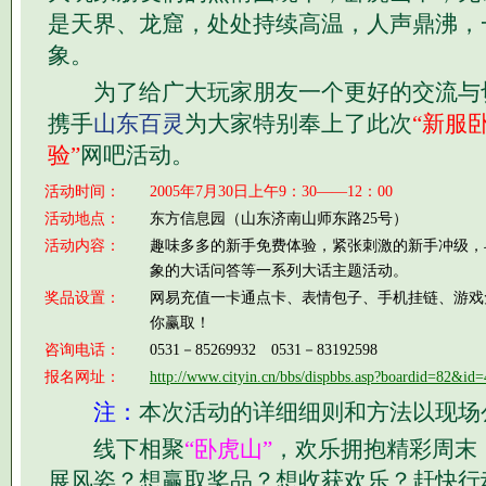
是天界、龙窟，处处持续高温，人声鼎沸，
象。
为了给广大玩家朋友一个更好的交流与
携手
山东百灵
为大家特别奉上了此次
“新服
验”
网吧活动。
活动时间：
2005年7月30日上午9：30——12：00
活动地点：
东方信息园（山东济南山师东路25号）
活动内容：
趣味多多的新手免费体验，紧张刺激的新手冲级，
象的大话问答等一系列大话主题活动。
奖品设置：
网易充值一卡通点卡、表情包子、手机挂链、游戏
你赢取！
咨询电话：
0531－85269932 0531－83192598
报名网址：
http://www.cityin.cn/bbs/dispbbs.asp?boardid=82&id
注：
本次活动的详细细则和方法以现场
线下相聚
“卧虎山”
，欢乐拥抱精彩周末
展风姿？想赢取奖品？想收获欢乐？赶快行