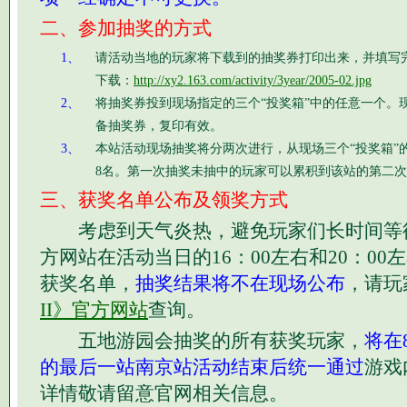
二、参加抽奖的方式
1、
请活动当地的玩家将下载到的抽奖券打印出来，并填写
下载：
http://xy2.163.com/activity/3year/2005-02.jpg
2、
将抽奖券投到现场指定的三个“投奖箱”中的任意一个。
备抽奖券，复印有效。
3、
本站活动现场抽奖将分两次进行，从现场三个“投奖箱”
8名。第一次抽奖未抽中的玩家可以累积到该站的第二
三、获奖名单公布及领奖方式
考虑到天气炎热，避免玩家们长时间等
方网站在活动当日的16：00左右和20：0
获奖名单，
抽奖结果将不在现场公布
，请玩
II》官方网站
查询。
五地游园会抽奖的所有获奖玩家，
将在
的最后一站南京站活动结束后统一通过
游戏
详情敬请留意官网相关信息。