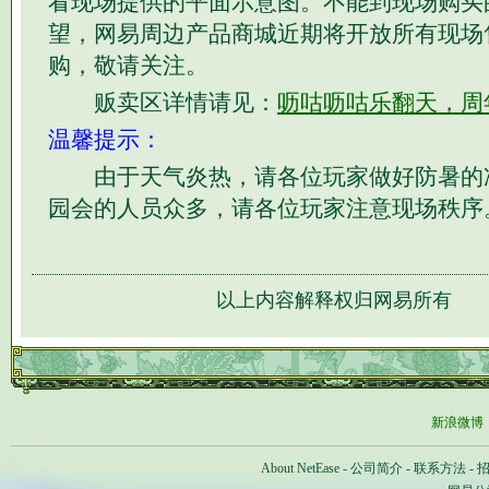
看现场提供的平面示意图。不能到现场购买
望，网易周边产品商城近期将开放所有现场
购，敬请关注。
贩卖区详情请见：
呖咕呖咕乐翻天，周
温馨提示：
由于天气炎热，请各位玩家做好防暑的
园会的人员众多，请各位玩家注意现场秩序
以上内容解释权归网易所有
新浪微博
About NetEase
-
公司简介
-
联系方法
-