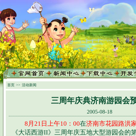
首页
>>
活动新闻
三周年庆典济南游园会
2005-08-18
8月21日上午10：00
在
济南市花园路洪
《大话西游II》三周年庆五地大型游园会的