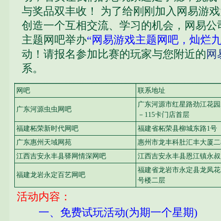
与奖品双丰收！ 为了给刚刚加入网易游
创造一个互相交流、学习的机会，网易公
主题网吧举办
“网易游戏主题网吧，灿烂九
动！请报名参加比赛的玩家与您附近的
网
系。
网吧
联系地址
广东河源市红星路劲江花园A
广东河源虫虫网吧
－115卡门店首层
福建柘荣新时代网吧
福建省柘荣县柳城东路1号
广东惠州天域网苑
惠州市龙丰科肚汇丰大厦二
江西吉安永丰县驿网情深网吧
江西吉安永丰县恩江镇永叔
福建省龙岩市永定县龙凤花
福建龙岩永定百艺网吧
号楼二层
活动内容：
一、免费试玩活动(为期一个星期)