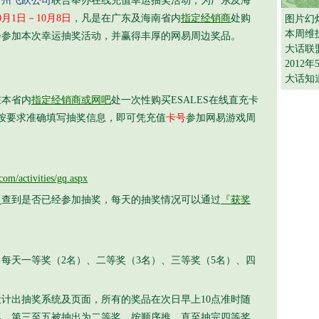
广州飞跃公司
联合举办在线充值幸运抽奖活动，为广东及海
0月1日－10月8日
，凡是在广东及海南省内
指定经销商
处购
图片幻
本周维
会参加本次幸运抽奖活动，并赢得丰厚的网易周边奖品。
大话联
2012
大话知
本省内
指定经销商或网吧
处一次性购买ESALES在线直充卡
家按要求准确填写抽奖信息，即可凭充值
卡号
参加网易游戏周
com/activities/gq.aspx
』
查到是否已经参加抽奖，每天的抽奖情况可以通过
『获奖
每天一等奖（2名）、二等奖（3名）、三等奖（5名）、四
计出抽奖系统及页面，所有的奖品在次日早上10点准时随
奖，第三至五被抽出为二等奖，按顺序推，直至抽完四等奖