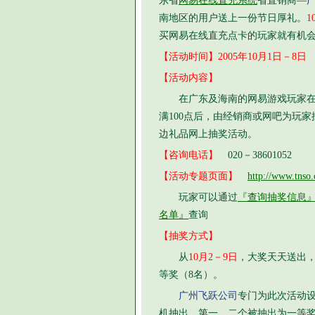
东省
网易在线直充系统
省直销商—
南地区的用户送上一份节日厚礼。
1
买网易在线直充点卡的玩家就有机
【活动时间】2005年10月1日－8日
【活动内容】
在广东及海南的网易游戏玩家在
满100点后，由经销商或网吧为玩
边礼品网上抽奖活动。
【咨询电话】
020－38601052
【活动专题页面】
http://www.tnso.
玩家可以通过
『查询抽奖信息
名单』
查询
【抽奖方式】
从
10月2－9日
，大奖天天送出，
等奖（8名）。
广州飞跃公司
专门为此次活动设
机抽出，第一、二个被抽出为一等