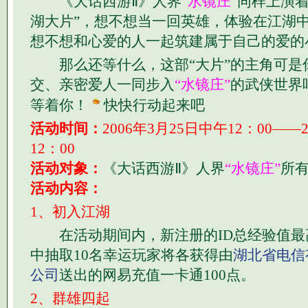
《大话西游Ⅱ》人界
“水镜庄”
同样上演着
湖大片”，想不想当一回英雄，体验在江湖
想不想和心爱的人一起筑建属于自己的爱的
那么还等什么，这部“大片”的主角可是
交、亲密爱人一同步入
“水镜庄”
的武侠世界
等着你！
快快行动起来吧
活动时间：
2006年3月25日中午12：00——
12：00
活动对象：
《大话西游Ⅱ》人界
“水镜庄”
所
活动内容：
1、初入江湖
在活动期间内，新注册的ID总经验值最高
中抽取10名幸运玩家将各获得由
湖北省电信
公司
送出的网易充值一卡通100点。
2、群雄四起