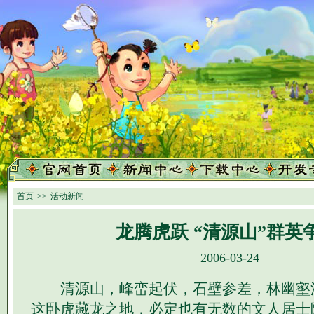
首页
>>
活动新闻
龙腾虎跃 “清源山”群英
2006-03-24
清源山，峰峦起伏，石壁参差，林幽壑
这卧虎藏龙之地，必定也有无数的文人居士