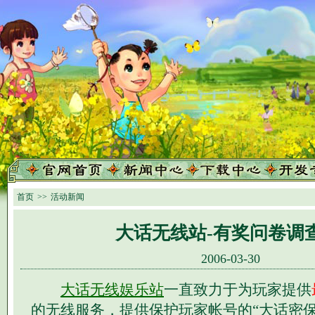
首页
>>
活动新闻
大话无线站-有奖问卷调
2006-03-30
大话无线娱乐站
一直致力于为玩家提供
的无线服务，提供保护玩家帐号的“大话密保