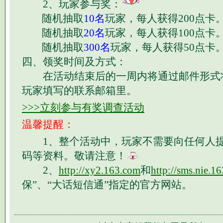
2、玩家参与奖：
随机抽取
10名
玩家，每人获得200点卡
随机抽取
20名
玩家，每人获得100点卡
随机抽取
300名
玩家，每人获得50点卡
四、领奖时间及方式：
在活动结束后的一周内将通过邮件形式
玩家填写的联系邮箱里。
>>>立刻参与有奖调查活动
温馨提醒：
1、整个活动中，玩家不需要向任何人提
码等资料。敬请注意！
2、
http://xy2.163.com
和
http://sms.nie.1
保”、“大话短信通”指定的官方网站。