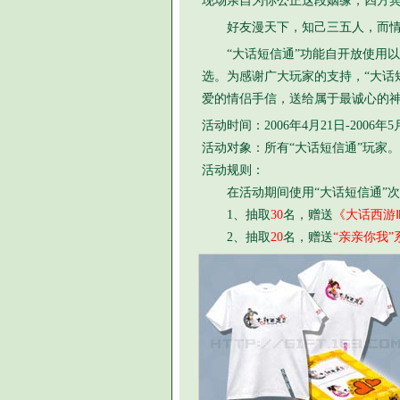
现场亲自为你公正这段姻缘，四方
好友漫天下，知己三五人，而情
“大话短信通”功能自开放使用以
选。为感谢广大玩家的支持，“大话
爱的情侣手信，送给属于最诚心的
活动时间：2006年4月21日-2006年5
活动对象：所有“大话短信通”玩家。
活动规则：
在活动期间使用“大话短信通”次
1、抽取
30
名，赠送
《大话西游
2、抽取
20
名，赠送
“亲亲你我