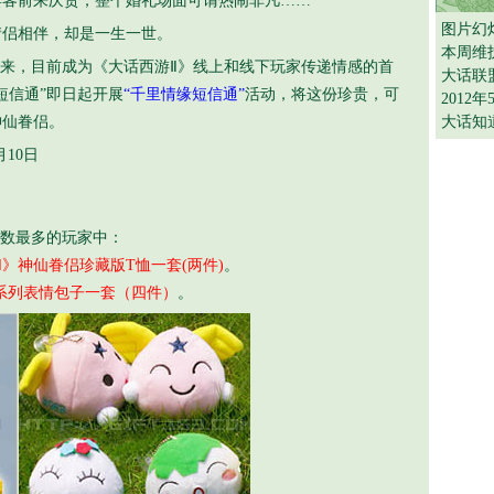
宾客前来庆贺，整个婚礼场面可谓热闹非凡……
图片幻
侣相伴，却是一生一世。
本周维
来，目前成为《大话西游Ⅱ》线上和线下玩家传递情感的首
大话联
短信通”即日起开展
“千里情缘短信通”
活动，将这份珍贵，可
2012
神仙眷侣。
大话知
月10日
数最多的玩家中：
Ⅱ》神仙眷侣珍藏版T恤一套(两件)
。
”系列表情包子一套（四件）
。