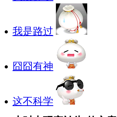
我是路过
囧囧有神
这不科学