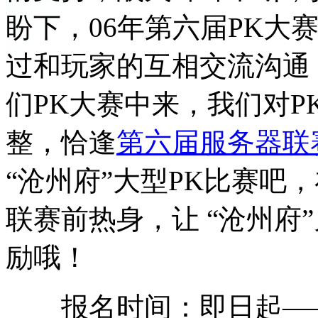
盼下，
06年第六届PK大
过和玩家的互相交流沟通
们PK大赛中来，我们对
整，恰逢
第六届服务器联
“沧州府”
大型PK比赛吧，
联赛前热身，让
“沧州府”
励哦！
报名时间：
即日起——