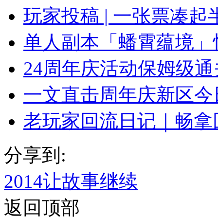
玩家投稿 | 一张票凑
单人副本「蟠霄蕴境」
24周年庆活动保姆级
一文直击周年庆新区今
老玩家回流日记｜畅拿
分享到:
2014让故事继续
返回顶部