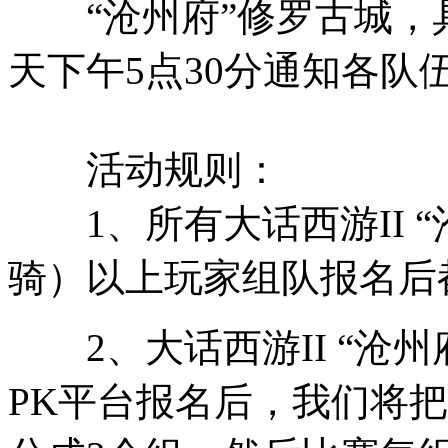
“沧州府”
修罗古城，
天下午5点30分通知各队
活动规则：
1、
所有大话西游II
“
骑）以上玩家组队报名后
2、大话西游II
“沧州
PK平台报名后，我们将