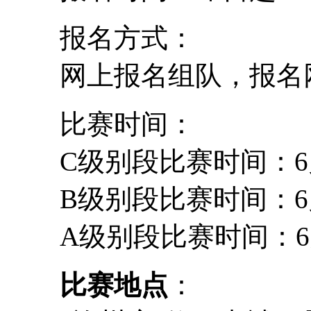
报名方式：
网上报名组队，报名
比赛时间：
C级别段比赛时间：6月8
B级别段比赛时间：6月9
A级别段比赛时间：6月1
比赛地点
：