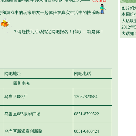
想电脑经营部特此举办大话西游系列活动之八——
《大话西
图片幻
想和游戏中的玩家朋友一起体验在真实生活中的快乐吗
本周维
大话联
2012
？请赶快到活动指定网吧报名！精彩----就是你！
大话知
网吧地址
网吧电话
四川南充
乌当区083厂
13037823584
乌当区083振华广场
0851-8799522
乌当区新添寨创新路
0851-6460424