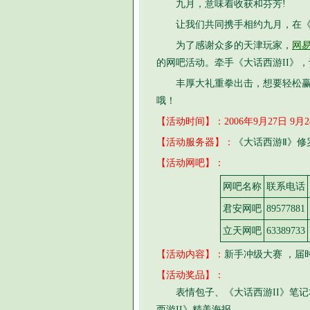
九月，意味着收获和芬芳!
让我们共同携手相约九月，在
为了感谢众多的天津玩家，
网
的网吧活动。牵手《大话西游II》
丰厚大礼重拳出击，想要轻松赢取
哦！
【活动时间】：
2006年9月27日 9月2
【活动服务器】：
《大话西游Ⅱ》修
【活动网吧】：
网吧名称
联系电话
君安网吧
89577881
立天网吧
63389733
【活动内容】：
新手冲级大赛 ，届
【活动奖品】：
表情包子、《大话西游II》笔
西游II》精美海报……