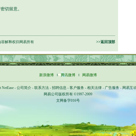
密切留意。
内容解释权归网易所有
>>返回顶部
新浪微博
‖
腾讯微博
‖
网易微博
t NetEase
-
公司简介
-
联系方法
-
招聘信息
-
客户服务
-
相关法律
-
广告服务
-
网易互
网易公司版权所有 ©1997-2009
文网备字016号