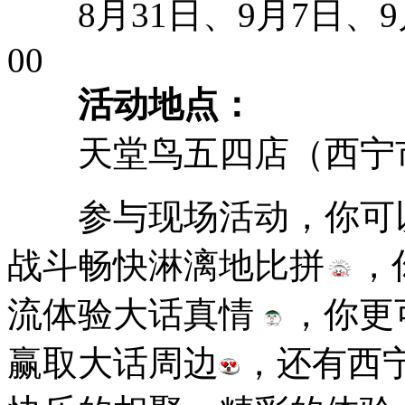
8月31日、9月7日、
00
活动地点：
天堂鸟五四店（西宁
参与现场活动，你可以
战斗畅快淋漓地比拼
，
流体验大话真情
，你更
赢取大话周边
，还有西