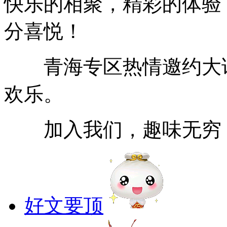
快乐的相聚，精彩的体验
分喜悦！
青海专区
热情邀约大
欢乐。
加入我们，趣味无穷
好文要顶