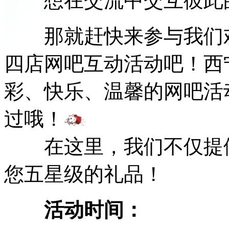
想在交流中交互彼此
那就赶快来参与我们欢
四店网吧
互动活动吧！
西
彩、快乐、温馨的网吧活
过哦！
在这里，我们不仅提供
您五星级的礼品！
活动时间：