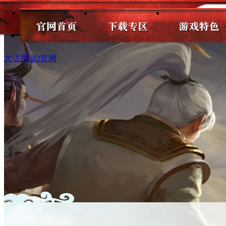
暑期玩大话，西宁电
大话西游2官网