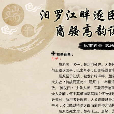
故事背景：
引子：
屈原者，名平，楚之同姓也。为楚怀
与王图议国事，以出号令；出则接遇宾
屈原至于江滨，被发行吟泽畔。颜色
大夫欤？何故而至此？”屈原曰：“举世
放。”渔父曰：“夫圣人者，不凝滞于物
众人皆醉，何不其糟而啜其醨？何故怀瑾
必弹冠，新浴者必振衣，人又谁能以身
中耳，又安能以晧晧之白而蒙世俗之温蠼
屈原既死之后，楚有宋玉、唐勒、景