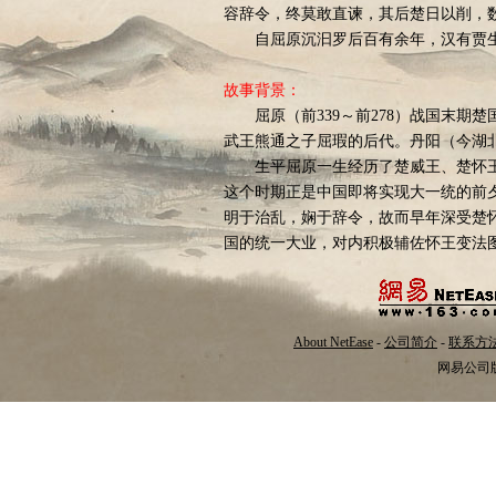
容辞令，终莫敢直谏，其后楚日以削，
自屈原沉汩罗后百有余年，汉有贾生
故事背景：
屈原（前339～前278）战国末期楚
武王熊通之子屈瑕的后代。丹阳（今湖
生平屈原一生经历了楚威王、楚怀王
这个时期正是中国即将实现大一统的前夕
明于治乱，娴于辞令，故而早年深受楚
国的统一大业，对内积极辅佐怀王变法
一个国富兵强、威震诸侯的局面。但是
尖锐的矛盾，由于上官大夫等人的嫉妒
怀王十五年（前304），张仪由秦至
About NetEase
-
公司简介
-
联系方
奸，同时以“献商於之地六百里”诱骗怀
网易公司版权
秦出兵，均遭惨败，于是屈原奉命出使
行瓦解齐楚联盟的活动，使齐楚联盟未
投入了秦的怀抱。屈原亦被逐出郢都，
怀王三十年，屈原回到郢都。同年，
秦国，楚襄王即位后继续实施投降政策