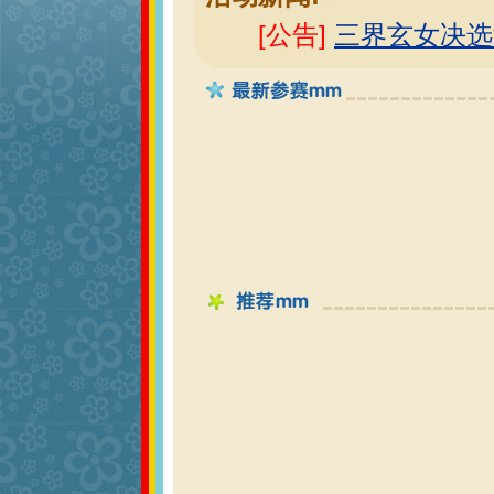
[公告]
三界玄女决选