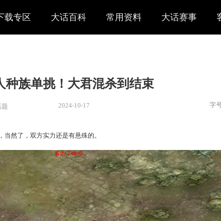
下载专区
大话百科
常用资料
大话赛事
男人种族单挑！大君混杀到结
2024-10-17
新闻
> 热门话题
混杀到结束，当然了，双方实力还是有悬殊的。