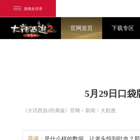
游戏全目录
官网首页
下载专区
网易游戏
5月29日口
游戏爱好者
我的足迹：
大话2经典版
《大话西游2经典版》官网
>
新闻
> 大剧透
导读：
是什么样的数据，让老头惊到吐血？那