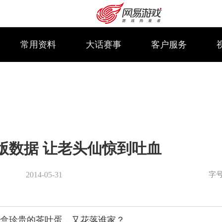
常用资料
大话赛事
客户服务
袋版数据 让老头仙惊到吐血
字
2014-05-31
购卡充值
客服中心
盒珍贵的茶叶蛋，又花落谁家？