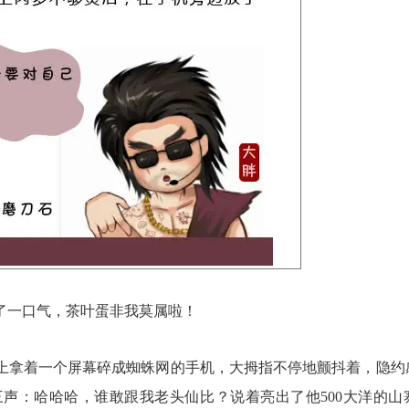
一口气，茶叶蛋非我莫属啦！
拿着一个屏幕碎成蜘蛛网的手机，大拇指不停地颤抖着，隐约
声：哈哈哈，谁敢跟我老头仙比？说着亮出了他500大洋的山