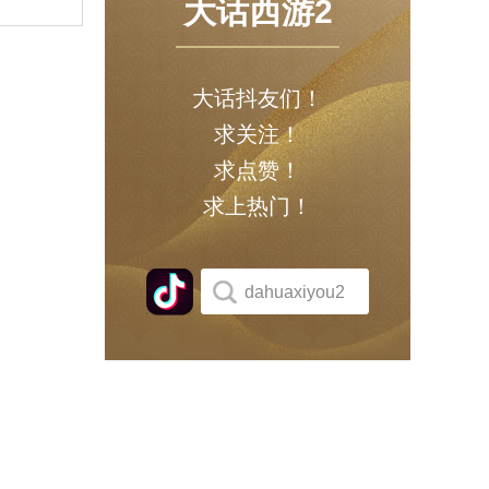
大话西游2
大话抖友们！
求关注！
求点赞！
求上热门！
dahuaxiyou2