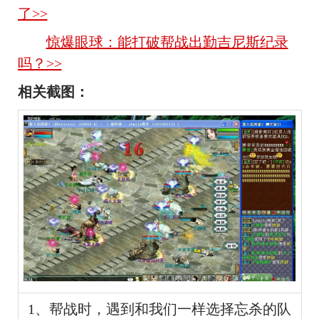
了>>
惊爆眼球：能打破帮战出勤吉尼斯纪录
吗？>>
相关截图：
1、帮战时，遇到和我们一样选择忘杀的队