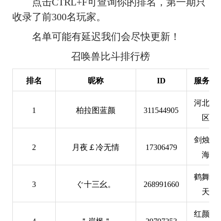
点击
CTRL+F
可查询你的排名，第一期只
收录了前300名玩家。
名单可能有延迟我们会尽快更新！
召唤兽比斗排行榜
排名
昵称
ID
服务器
河北新
1
柏拉图蓝颜
311544905
区
剑烛沧
2
月夜￡冷无情
17306479
海
鹤舞云
3
ぐ十三幺。
268991660
天
红颜知