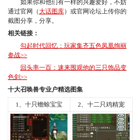
如果你和他们有一样的兴趣爱好，不妨
通过官网（
大话图库
）或官网论坛上传你的
截图分享，分享。
相关链接：
勾起时代回忆：玩家集齐五色凤凰绚丽
参战>>
回头率一百：速来围观他的三只饰品变
色剑>>
十大召唤兽专业户精选图集
1、十只蟾蜍宝宝
2、十二只鸡精宠