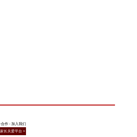
务合作
-
加入我们
家长关爱平台 >