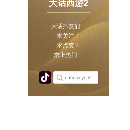
大话西游2
大话抖友们！
求关注！
求点赞！
求上热门！
dahuaxiyou2