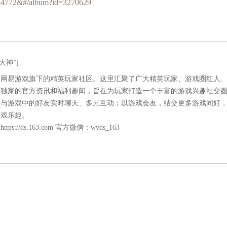
54772&#/album?id=3270629
大神”]
是网易游戏旗下的精英玩家社区。这里汇聚了广大精英玩家、游戏圈红人
易独家的官方资讯和福利趣闻，旨在为玩家打造一个丰富的游戏兴趣社交
神与游戏中的好友实时聊天、多元互动；以游戏会友，结交更多游戏同好
游戏乐趣。
：
https://ds.163.com
官方微信：wyds_163