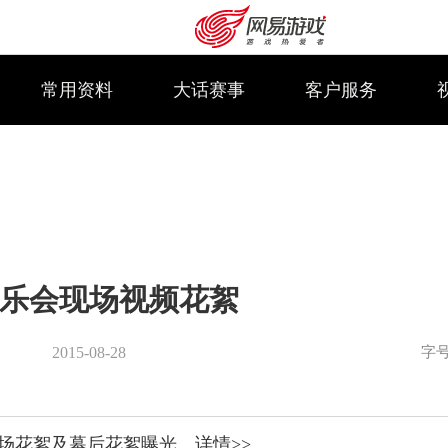
常用资料
大话赛事
客户服务
乐会现场视频花絮
字
2015-08-28
购卡充值
客服中心
场花絮及幕后花絮曝光。详情>>