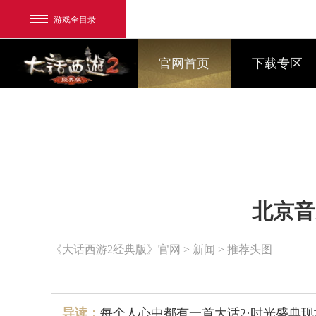
游戏全目录
官网首页
下载专区
网易游戏
北京音
游戏爱好者
我的足迹：
大话2经典版
《大话西游2经典版》官网
>
新闻
> 推荐头图
导读：
每个人心中都有一首大话2·时光盛典现