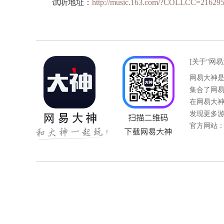
试听地址：
http://music.163.com/?COLLCC=21629
[关于“网易
网易大神
集合了网
在网易大
发现更多
官方网站