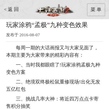
< 返 回
菜 单
玩家涂鸦“孟极”九种变色效果
发布于 2016-08-07
每周一期的大话画报又与大家见面了，
本期主要为大家带来的
精彩内容有：
一、当时我都眼瞎了!玩家涂鸦孟极九种
变色方案
二、绝境双终极松鼠重修现场!出化无发
五亿红包
三、挑战几率大神：将近四万点点卡寄
售积分抽奖