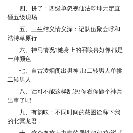
四、拼了：四级单忽视仙法乾坤无定直
砸五级现场
五、三生结义情义深：记队伍聚会呼和
浩特草原行
六、神马情况?她身上的召唤兽好像都是
一种颜色
七、自古凌烟阁出男神儿!二转男人单挑
二转男人
八、话可不能这样乱说!你看你砸个神兵
出事了吧
九、有韵味：不同时间的截图诠释下我
的北冥龙君
十、这个血攻大力魔的属性如何?就说武