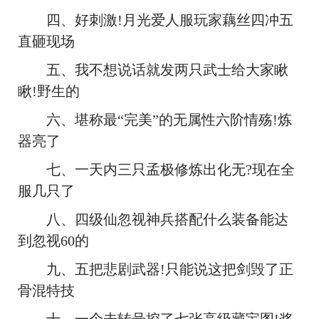
四、好刺激!月光爱人服玩家藕丝四冲五
直砸现场
五、我不想说话就发两只武士给大家瞅
瞅!野生的
六、堪称最“完美”的无属性六阶情殇!炼
器亮了
七、一天内三只孟极修炼出化无?现在全
服几只了
八、四级仙忽视神兵搭配什么装备能达
到忽视60的
九、五把悲剧武器!只能说这把剑毁了正
骨混特技
十、一个未转号挖了七张高级藏宝图!奖