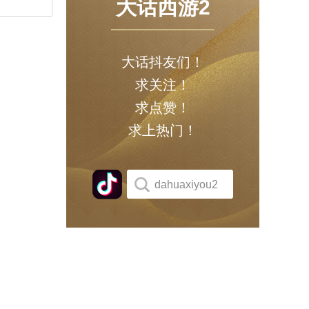
大话西游2
大话抖友们！
求关注！
求点赞！
求上热门！
dahuaxiyou2