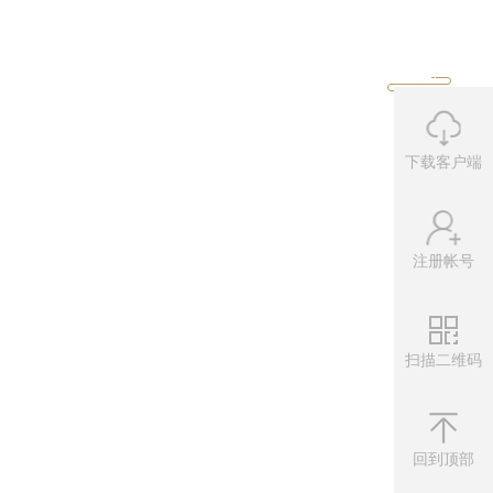
下载客户端
注册帐号
扫描二维码
微信公众
扫描左侧二维
回到顶部