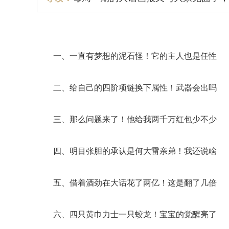
一、一直有梦想的泥石怪
！
它的主人也是任性
二、给自己的四阶项链换下属性
！
武器会出吗
三、那么问题来了
！
他给我两千万红包少不少
四、明目张胆的承认是何大雷亲弟
！
我还说啥
五、借着酒劲在大话花了两亿
！
这是翻了几倍
六、四只黄巾力士一只蛟龙
！
宝宝的觉醒亮了