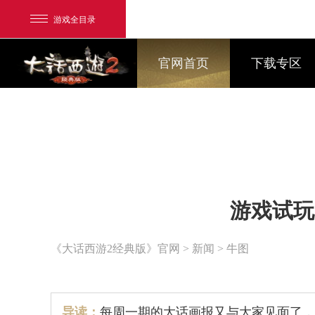
游戏全目录
官网首页
下载专区
网易游戏
游戏试玩
游戏爱好者
我的足迹：
大话2经典版
《大话西游2经典版》官网
>
新闻
> 牛图
导读：
每周一期的大话画报又与大家见面了，