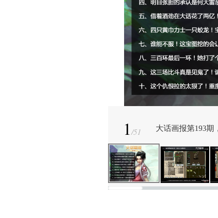
1
大话画报第193
/
51